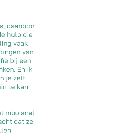
js, daardoor
de hulp die
ding vaak
 dingen van
ie bij een
nken. En ik
 je zelf
ruimte kan
et mbo snel
acht dat ze
llen