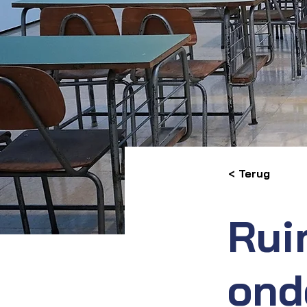
< Terug
Rui
ond