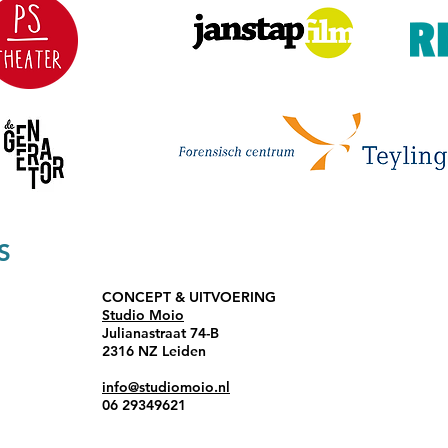
​
CONCEPT & UITVOERING
Studio Moio
Julianastraat 74-B
2316 NZ Leiden
info@studiomoio.nl
06 29349621