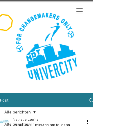
Post
Alle berichten
Nathalie Lecina
Alle berichten
23 okt 2024
1 minuten om te lezen