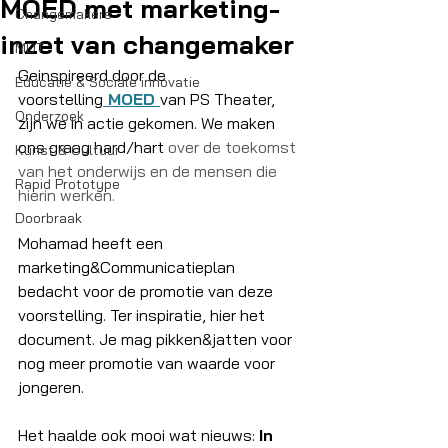
MOED met marketing-
Changemakers
inzet van changemaker
MDT
Geinspireerd door de 
Educatie & Sociale innovatie
voorstelling
 MOED 
van PS Theater, 
Onderzoek
zijn we in actie gekomen. We maken 
ons graag hard/hart
 over de toekomst 
Kunst & Cultuur
van het onderwijs en de mensen die 
Rapid Prototype
hierin werken.
Doorbraak
Mohamad heeft een 
marketing&Communicatieplan 
bedacht voor de promotie van deze 
voorstelling. Ter inspiratie, hier het 
document. Je mag pikken&jatten voor 
nog meer promotie van waarde voor 
jongeren. 
Het haalde ook mooi wat nieuws: 
In 