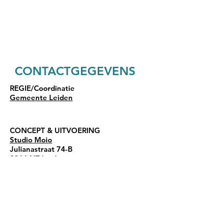
CONTACTGEGEVENS​
REGIE/Coordinatie
Gemeente Leiden
CONCEPT & UITVOERING
Studio Moio
Julianastraat 74-B
2316 NZ Leiden
info@studiomoio.nl
06 29349621